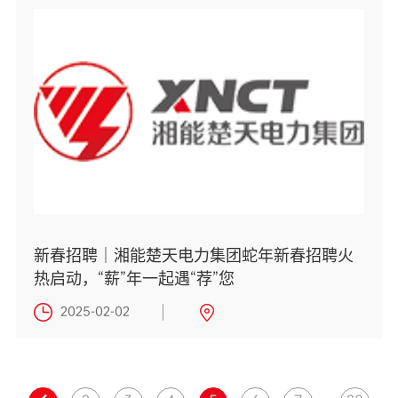
新春招聘｜湘能楚天电力集团蛇年新春招聘火
热启动，“薪”年一起遇“荐”您
2025-02-02