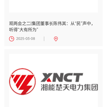
观两会之二|集团董事长陈伟其：从“民”声中，
听得“大有所为”
2025-03-08