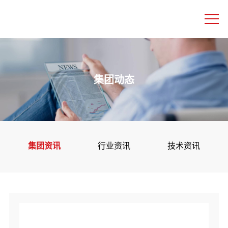
中文
集团动态
集团资讯
行业资讯
技术资讯