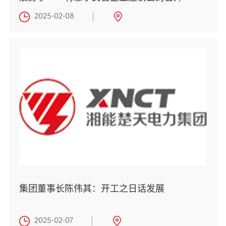
2025-02-08
集团董事长陈伟其：开工之日话发展
2025-02-07