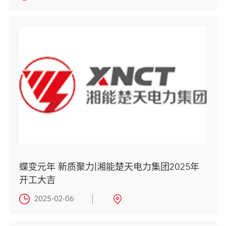
蝶变元年 新质聚力|湘能楚天电力集团2025年
开工大吉
2025-02-06