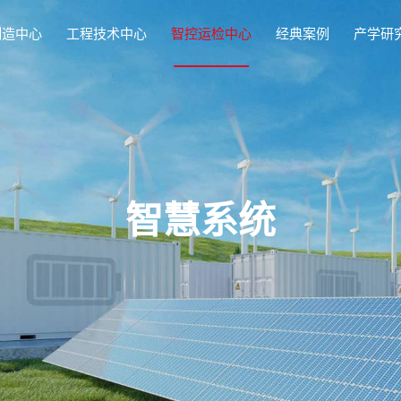
制造中心
工程技术中心
智控运检中心
经典案例
产学研
智慧系统