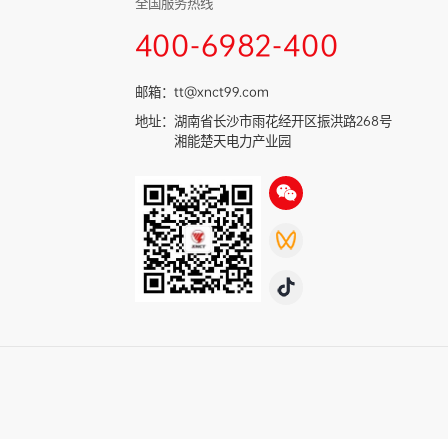
全国服务热线
400-6982-400
邮箱：
tt@xnct99.com
地址：
湖南省长沙市雨花经开区振洪路268号
湘能楚天电力产业园
变电站运行监控，并在此基础上建立电力运行大数据平台。
+端+边”应用的云应用环节，通过统一数据上传的方式来确保
中管控，端提供站控端的现场设备在线监测与辅助设备监控
，实现物联设备状态和数据的在线采集与上报。