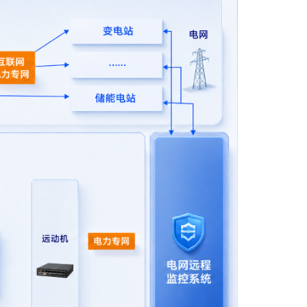
过主流物联网技术，对站内主要设备安装地点及周围环境进
能联动控制，实现对变电站环境、安防、消防、视频、通
采集、管理与一体化联动处理。