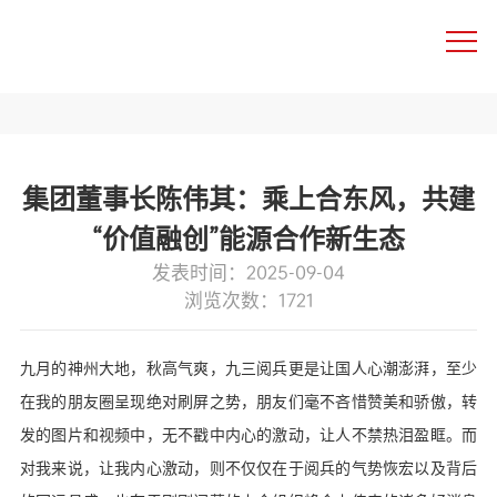
中文
集团董事长陈伟其：乘上合东风，共建
“价值融创”能源合作新生态
发表时间：2025-09-04
浏览次数：1721
九月的神州大地，秋高气爽，九三阅兵更是让国人心潮澎湃，至少
在我的朋友圈呈现绝对刷屏之势，朋友们毫不吝惜赞美和骄傲，转
发的图片和视频中，无不戳中内心的激动，让人不禁热泪盈眶。而
对我来说，让我内心激动，则不仅仅在于阅兵的气势恢宏以及背后