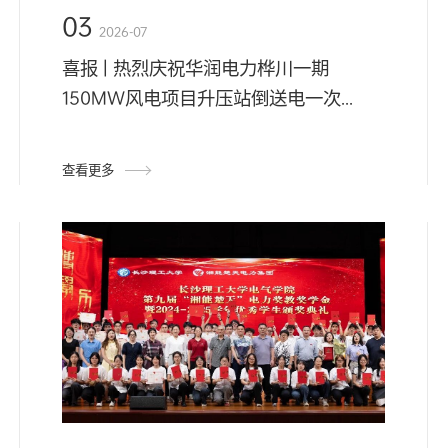
03
2026-07
喜报 | 热烈庆祝华润电力桦川一期
150MW风电项目升压站倒送电一次...
查看更多