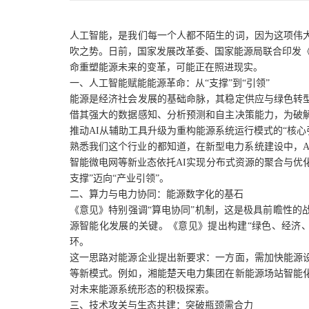
人工智能，是我们每一个人都不陌生的词，因为这项伟
吹之势。日前，国家发展改革委、国家能源局联合印发《
命重塑能源未来的变革，可能正在照进现实。
一、人工智能赋能能源革命：从“支撑”到“引领”
能源是经济社会发展的基础命脉，其稳定供应与绿色转
借其强大的数据感知、分析预测和自主决策能力，为破
推动AI从辅助工具升级为重构能源系统运行模式的“核心
熟悉我们这个行业的都知道，在新型电力系统建设中，
智能微电网等新业态依托AI实现分布式资源的聚合与优化
支撑”迈向“产业引领”。
二、算力与电力协同：能源数字化的基石
《意见》特别强调“算电协同”机制，这是极具前瞻性
源智能化发展的关键。《意见》提出构建“绿色、经济
环。
这一思路对能源企业提出新要求：一方面，需加快能源
等新模式。例如，湘能楚天电力集团在新能源场站智能
对未来能源系统形态的积极探索。
三、技术攻关与生态共建：突破瓶颈需合力