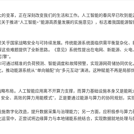
大的变革，正在深刻改变我们的生活和工作。人工智能的春风早已吹到能
关于推进“人工智能+”能源高质量发展的实施意见》，标志着我国能源
型关乎国家战略安全与可持续发展。传统能源系统面临供需平衡复杂化、
解这些难题提供了全新思路。《意见》系统性提出在电网、新能源、火电
引擎”。
AI可通过精准的负荷预测、智能调度和故障预警，实现源网荷储协同优化
，推动能源系统从“单向输配”向“多元互动”演进。这种赋能不再是局部
的战略布局。人工智能应用离不开算力支撑，而算力基础设施本身又是能耗
、安全、高效的算力用能模式”，正是要通过能源与算力的协同规划，实现
设施数字化改造，提升数据采集与治理能力；另一方面，应积极参与算力
化运营中，正尝试将边缘算力与本地储能系统结合，实现数据就地处理与